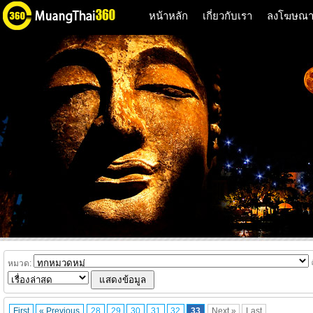
หน้าหลัก
เกี่ยวกับเรา
ลงโฆษณ
หมวด:
จ
First
« Previous
28
29
30
31
32
33
Next »
Last