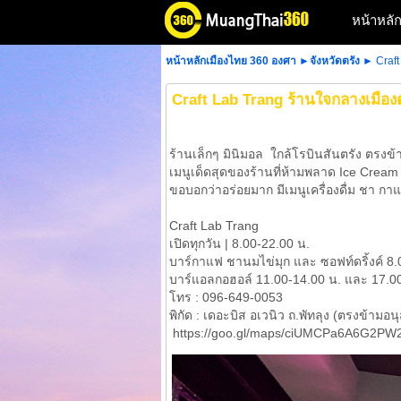
หน้าหลั
หน้าหลักเมืองไทย 360 องศา
►
จังหวัดตรัง
► Craft
Craft Lab Trang ร้านใจกลางเมืองต
ร้านเล็กๆ มินิมอล ใกล้โรบินสันตรัง ตรงข้
เมนูเด็ดสุดของร้านที่ห้ามพลาด Ice Crea
ขอบอกว่าอร่อยมาก มีเมนูเครื่องดื่ม ชา ก
Craft Lab Trang
เปิดทุกวัน | 8.00-22.00 น.
บาร์กาแฟ ชานมไข่มุก และ ซอฟท์ดริ้งค์ 8.0
บาร์แอลกอฮอล์ 11.00-14.00 น. และ 17.00-
โทร : 096-649-0053
พิกัด : เดอะบิส อเวนิว ถ.พัทลุง (ตรงข้ามอน
https://goo.gl/maps/ciUMCPa6A6G2PW