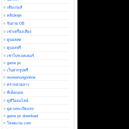
เติมเกมส์
คลิปหลุด
รับถ่าย OB
เช่าเครื่องเสียง
ดูบอลสด
ดูบอลฟรี
เช่าโปรเจคเตอร์
game pc
เว็บฝากรูปฟรี
reviewnungonline
ตรวจหวยลาว
ทีเด็ดบอล
ดูทีวีออนไลน์
ดูดวงทะเบียนรถ
game pc download
โหลดเกม.com