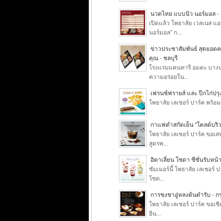
นวดไทย แบบนิว นอร์มอล
-
เปิดแล้ว โพธาลัย เวลเนส แอ
นอร์มอล” ก...
ข่าวประชาสัมพันธ์ สุดยอดค
คุณ
-
ชลบุรี
โรงแรมแคนทารี อมตะ บางปะ
ความอร่อยใน...
เฟรนช์ฟรายส์ และ ปีกไก่ปรุ
โพธาลัย เลเชอร์ ปาร์ค พร้อมเ
กาแฟดำสกัดเย็น “โคลด์บริว เ
โพธาลัย เลเชอร์ ปาร์ค ขอเส
สูตรพ...
อิตาเลี่ยน โซดา ซีซั่นรับหน้
ซัมเมอร์นี้ โพธาลัย เลเชอร
โซด...
การชงชาอู่หลงต้นตำรับ
-
ก
โพธาลัย เลเชอร์ ปาร์ค ขอเช
อิน...