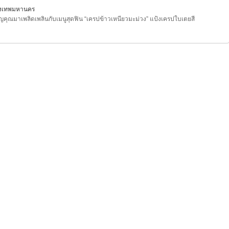
ุงเทพมหานคร
ิญคุณมาเพลิดเพลินกับเมนูสุดฟิน “เครปข้าวเหนียวมะม่วง” แป้งเครปใบเตยสี