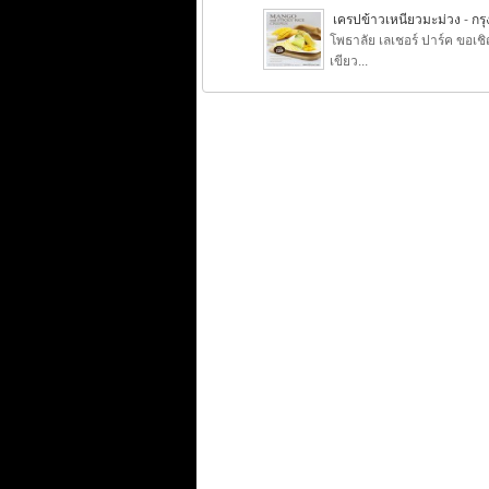
เครปข้าวเหนียวมะม่วง
-
กร
โพธาลัย เลเชอร์ ปาร์ค ขอเช
เขียว...