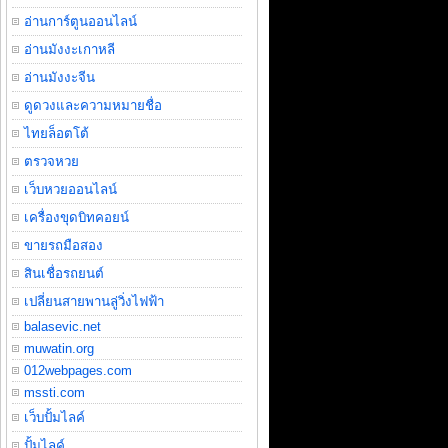
อ่านการ์ตูนออนไลน์
อ่านมังงะเกาหลี
อ่านมังงะจีน
ดูดวงและความหมายชื่อ
ไทยล็อตโต้
ตรวจหวย
เว็บหวยออนไลน์
เครื่องขุดบิทคอยน์
ขายรถมือสอง
สินเชื่อรถยนต์
เปลี่ยนสายพานลู่วิ่งไฟฟ้า
balasevic.net
muwatin.org
012webpages.com
mssti.com
เว็บปั้มไลค์
ปั้มไลค์