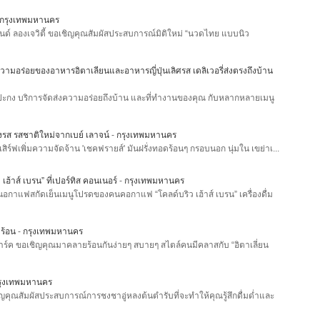
กรุงเทพมหานคร
นด์ ลองเจวิตี้ ขอเชิญคุณสัมผัสประสบการณ์มิติใหม่ “นวดไทย แบบนิว
วามอร่อยของอาหารอิตาเลียนและอาหารญี่ปุ่นเลิศรส เดลิเวอรี่ส่งตรงถึงบ้าน
กง บริการจัดส่งความอร่อยถึงบ้าน และที่ทำงานของคุณ กับหลากหลายเมนู
งรส รสชาติใหม่จากเบย์ เลาจน์
-
กรุงเทพมหานคร
สิร์ฟเพิ่มความจัดจ้าน 'เชคฟรายส์' มันฝรั่งทอดร้อนๆ กรอบนอก นุ่มใน เขย่าเ...
ฮ้าส์ เบรน” ที่เปอร์ทิส คอนเนอร์
-
กรุงเทพมหานคร
นอกาแฟสกัดเย็นเมนูโปรดของคนคอกาแฟ “โคลด์บริว เฮ้าส์ เบรน” เครื่องดื่ม
าร้อน
-
กรุงเทพมหานคร
์ ปาร์ค ขอเชิญคุณมาคลายร้อนกันง่ายๆ สบายๆ สไตล์คนมีคลาสกับ “อิตาเลี่ยน
รุงเทพมหานคร
ิญคุณสัมผัสประสบการณ์การชงชาอู่หลงต้นตำรับที่จะทำให้คุณรู้สึกดื่มด่ำและ