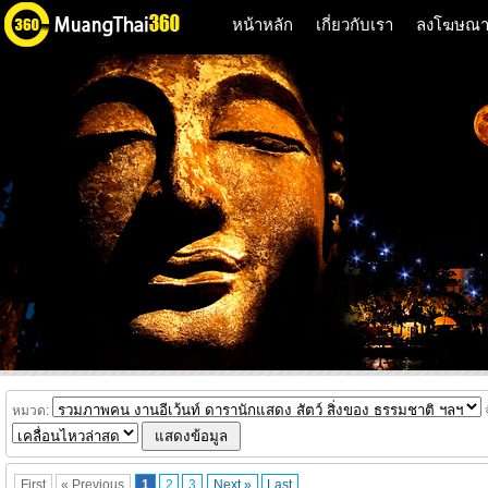
หน้าหลัก
เกี่ยวกับเรา
ลงโฆษณ
หมวด:
จ
First
« Previous
1
2
3
Next »
Last