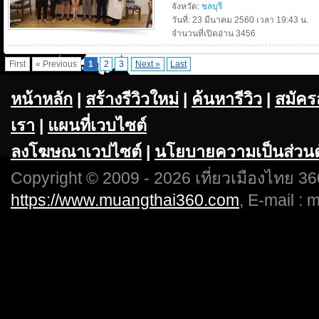
จังหวัด:
ชลบุรี
วันที่: 23 มีนาคม 2560 เวลา 19:43 น.
จำนวนที่เปิดอ่าน 3456
First
« Previous
1
2
3
Next »
Last
หน้าหลัก
|
สร้างรีวิวใหม่
|
ค้นหารีวิว
|
สมัคร
เรา
|
แผนที่เวบไซต์
ลงโฆษณาเวปไซต์
|
นโยบายความเป็นส่วนต
Copyright © 2009 - 2026 เที่ยวเมืองไทย 360
https://www.muangthai360.com
, E-mail :