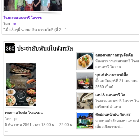
โรงแรมแคนทารี โคราช
โดย :
pr
"เมื่อเร็วๆนี้ นายมกริน พรหมโยธี (ที่ 2 ..."
ฉลองเทศกาลตรุษจีนต้อ
ห้องอาหารแทพเพสทรี โรง
แคนทารี โคราช ...
บุฟเฟ่ต์นานาชาติมื้อ
ตั้งแต่วันศุกร์ที่ 21 เมษายน
2560 เป็นต้...
เคป & แคนทารี โฮ
โรงแรมแคนทารี โคราช ใน
เครือเคป & แคน...
เทศกาลวันพ่อ โรงแรมแ
พักผ่อนหน้าฝน กับบรร
โดย :
pr
หากคุณกำลังมองหาแหล่งท
5 ธันวาคม 2561 เวลา 18.00 น. – 22.00 น.
เที่ยวเชิงธรรมช...
...