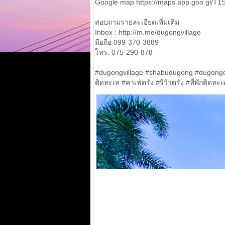
Google map https://maps.app.goo.gl/
สอบถามรายละเอียดเพิ่มเติม
Inbox : http://m.me/dugongvillage
มือถือ 099-370-3889
โทร. 075-290-878
#dugongvillage #shabudugong #dugongcaf
ติดทะเล #คาเฟ่ตรัง #รีวิวตรัง #ที่พักติดท