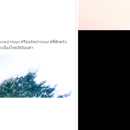
มปากเมง #รีสอร์ทปากเมง #ที่พักตรัง
ี่ยวเมืองไทย360องศา