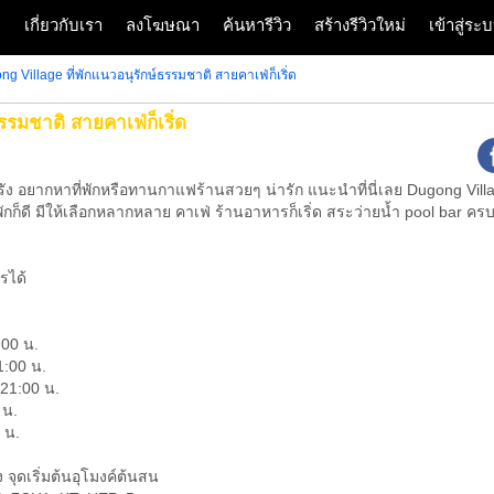
ก
เกี่ยวกับเรา
ลงโฆษณา
ค้นหารีวิว
สร้างรีวิวใหม่
เข้าสู่ร
 Village ที่พักแนวอนุรักษ์ธรรมชาติ สายคาเฟ่ก็เริ่ด
รรมชาติ สายคาเฟ่ก็เริ่ด
ัง อยากหาที่พักหรือทานกาแฟร้านสวยๆ น่ารัก แนะนำที่นี่เลย Dugong Villag
ักก็ดี มีให้เลือกหลากหลาย คาเฟ่ ร้านอาหารก็เริ่ด สระว่ายน้ำ pool bar ค
รได้
:00 น.
1:00 น.
 21:00 น.
 น.
 น.
 จุดเริ่มต้นอุโมงค์ต้นสน