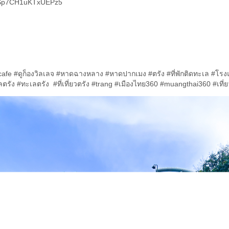
T1Sp7CH1uKTxUEPz5
e #ดูก็องวิลเลจ #หาดฉางหลาง #หาดปากเมง #ตรัง #ที่พักติดทะเล #โรงแร
ะเลตรัง #ทะเลตรัง #ที่เที่ยวตรัง #trang #เมืองไทย360 #muangthai360 #เท