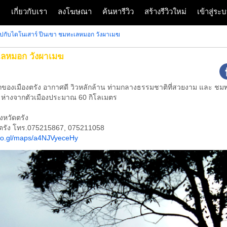
ก
เกี่ยวกับเรา
ลงโฆษณา
ค้นหารีวิว
สร้างรีวิวใหม่
เข้าสู่ร
ูปกับไดโนเสาร์ ปีนเขา ชมทะเลหมอก วังผาเมฆ
ะเลหมอก วังผาเมฆ
เมืองตรัง อากาศดี วิวหลักล้าน ท่ามกลางธรรมชาติที่สวยงาม และ ชมพระอ
ง ห่างจากตัวเมืองประมาณ 60 กิโลเมตร
งหวัดตรัง
นตรัง โทร.075215867, 075211058
goo.gl/maps/a4NJVyeceHy