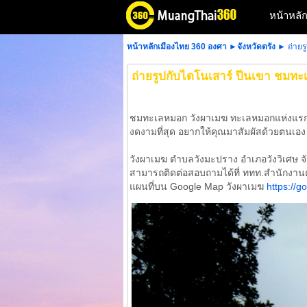
หน้าหลั
หน้าหลักเมืองไทย 360 องศา
►
จังหวัดตรัง
► ถ่ายร
ถ่ายรูปกับไดโนเสาร์ ปีนเขา ชมท
ชมทะเลหมอก วังผาเมฆ ทะเลหมอกแห่งแรกของ
งดงามที่สุด อยากให้คุณมาสัมผัสด้วยตนเอ
วังผาเมฆ ตำบลวังมะปราง อำเภอวังวิเศษ จั
สามารถติดต่อสอบถามได้ที่ ททท.สำนักงา
แผนที่บน Google Map วังผาเมฆ
https://