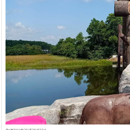
สะพานแขวนสวนกวาง