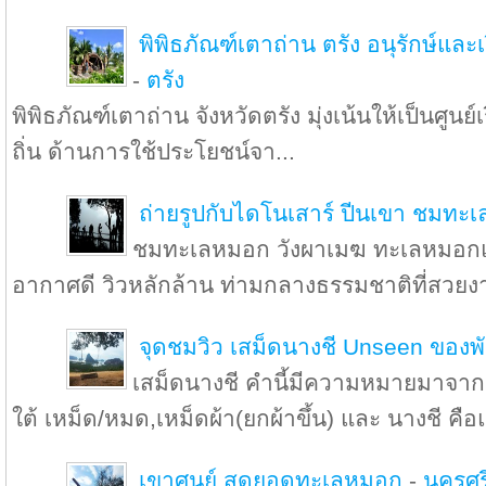
พิพิธภัณฑ์เตาถ่าน ตรัง อนุรักษ์และเร
-
ตรัง
พิพิธภัณฑ์เตาถ่าน จังหวัดตรัง มุ่งเน้นให้เป็นศูนย์
ถิ่น ด้านการใช้ประโยชน์จา...
ถ่ายรูปกับไดโนเสาร์ ปีนเขา ชมทะ
ชมทะเลหมอก วังผาเมฆ ทะเลหมอกแ
อากาศดี วิวหลักล้าน ท่ามกลางธรรมชาติที่สวยง
จุดชมวิว เสม็ดนางชี Unseen ของพ
เสม็ดนางชี คำนี้มีความหมายมาจาก
ใต้ เหม็ด/หมด,เหม็ดผ้า(ยกผ้าขึ้น) และ นางชี คือแ
เขาศูนย์ สุดยอดทะเลหมอก
-
นครศร