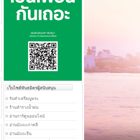
เว็บไซต์พันธมิตรผู้สนับสนุน
รับทำเหรียญพระ
ร้านทำรางน้ำฝน
อ่านการ์ตูนออนไลน์
อ่านมังงะเกาหลี
อ่านมังงะจีน