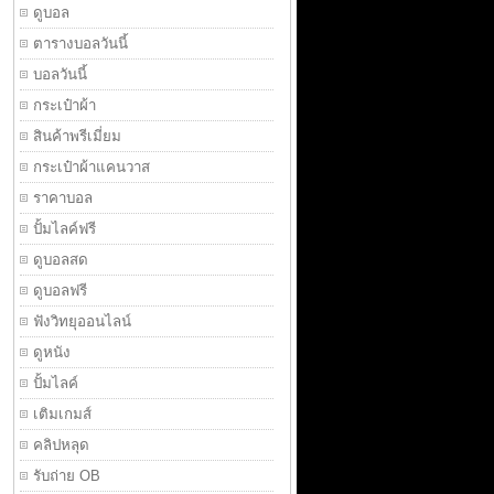
ดูบอล
ตารางบอลวันนี้
บอลวันนี้
กระเป๋าผ้า
สินค้าพรีเมี่ยม
กระเป๋าผ้าแคนวาส
ราคาบอล
ปั้มไลค์ฟรี
ดูบอลสด
ดูบอลฟรี
ฟังวิทยุออนไลน์
ดูหนัง
ปั้มไลค์
เติมเกมส์
คลิปหลุด
รับถ่าย OB