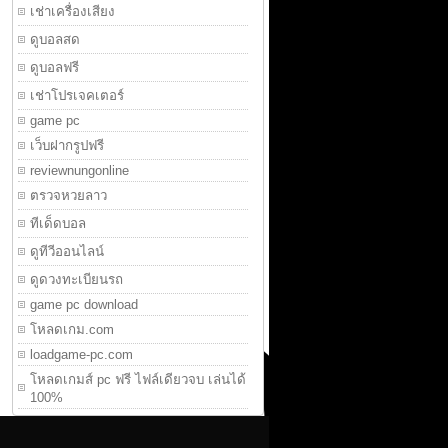
เช่าเครื่องเสียง
ดูบอลสด
ดูบอลฟรี
เช่าโปรเจคเตอร์
game pc
เว็บฝากรูปฟรี
reviewnungonline
ตรวจหวยลาว
ทีเด็ดบอล
ดูทีวีออนไลน์
ดูดวงทะเบียนรถ
game pc download
โหลดเกม.com
loadgame-pc.com
โหลดเกมส์ pc ฟรี ไฟล์เดียวจบ เล่นได้
100%