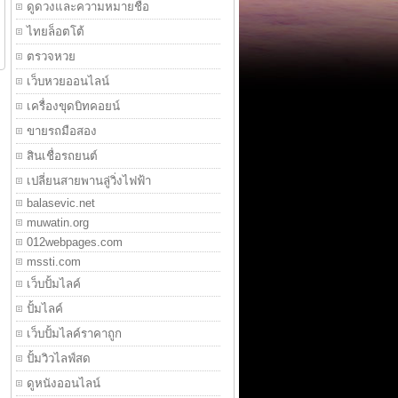
ดูดวงและความหมายชื่อ
ไทยล็อตโต้
ตรวจหวย
เว็บหวยออนไลน์
เครื่องขุดบิทคอยน์
ขายรถมือสอง
สินเชื่อรถยนต์
เปลี่ยนสายพานลู่วิ่งไฟฟ้า
balasevic.net
muwatin.org
012webpages.com
mssti.com
เว็บปั้มไลค์
ปั้มไลค์
เว็บปั้มไลค์ราคาถูก
ปั้มวิวไลฟ์สด
ดูหนังออนไลน์