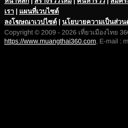
หน้าหลัก
|
สร้างรีวิวใหม่
|
ค้นหารีวิว
|
สมัคร
เรา
|
แผนที่เวบไซต์
ลงโฆษณาเวปไซต์
|
นโยบายความเป็นส่วนต
Copyright © 2009 - 2026 เที่ยวเมืองไทย 360
https://www.muangthai360.com
, E-mail :