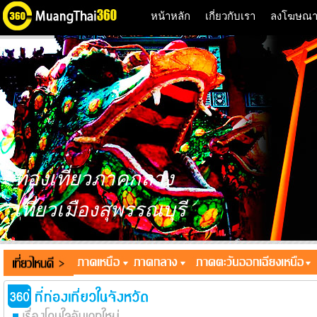
หน้าหลัก
เกี่ยวกับเรา
ลงโฆษณ
ท่องเที่ยวภาคกลาง
เที่ยวเมืองสุพรรณบุรี